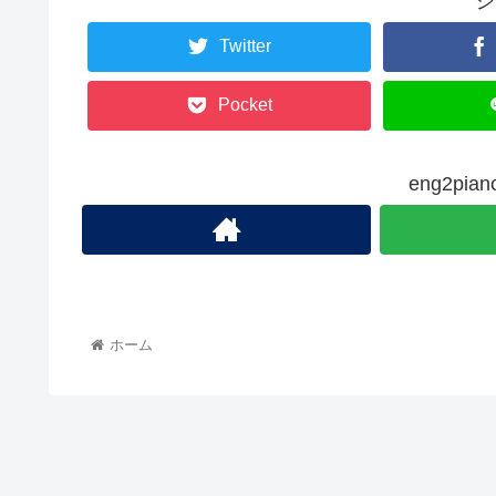
シ
Twitter
Pocket
eng2pi
ホーム