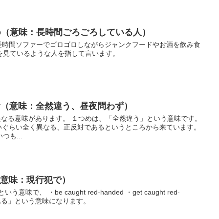
otato（意味：長時間ごろごろしている人）
いうのは、長時間ソファーでゴロゴロしながらジャンクフードやお酒を飲み食
を見ているような人を指して言います。
d day（意味：全然違う、昼夜問わず）
には、2つの異なる意味があります。 １つめは、「全然違う」という意味です。
）の違いぐらい全く異なる、正反対であるというところから来ています。
も...
ed（意味：現行犯で）
う意味で、 ・be caught red-handed ・get caught red-
される」という意味になります。