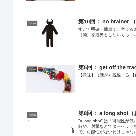
第10回： no brai
Idiom
すごく明確・簡単で、考える
（脳）を必要としないくらい
第5回： get off the
Idiom
【意味】（話が）脱線する 【例文】We
第8回： a long sh
Idiom
"a long shot" は「
時や、射撃などでターゲット
で、可能性がないわけじゃな