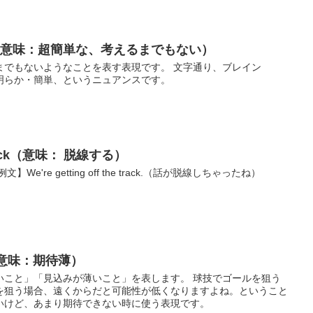
ner （意味：超簡単な、考えるまでもない）
までもないようなことを表す表現です。 文字通り、ブレイン
明らか・簡単、というニュアンスです。
 track（意味： 脱線する）
're getting off the track.（話が脱線しちゃったね）
ot（意味：期待薄）
可能性が低いこと」「見込みが薄いこと」を表します。 球技でゴールを狙う
を狙う場合、遠くからだと可能性が低くなりますよね。ということ
いけど、あまり期待できない時に使う表現です。