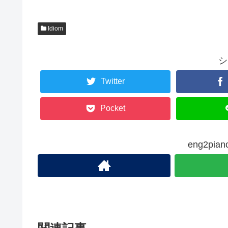
Idiom
シ
Twitter
Pocket
eng2pi