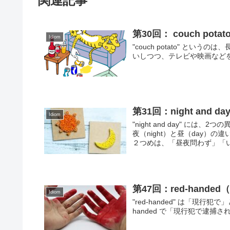
関連記事
第30回： couch p
Idiom
"couch potato" と
いしつつ、テレビや映画など
第31回：night an
Idiom
"night and day" 
夜（night）と昼（day
２つめは、「昼夜問わず」「いつ
第47回：red-hand
Idiom
"red-handed" は「現行犯で」とい
handed で「現行犯で逮捕