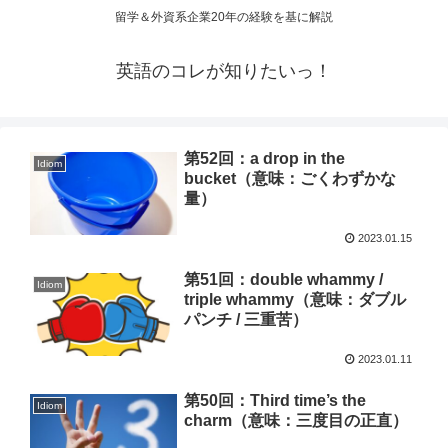
留学＆外資系企業20年の経験を基に解説
英語のコレが知りたいっ！
第52回：a drop in the
Idiom
bucket（意味：ごくわずかな
量）
2023.01.15
第51回：double whammy /
Idiom
triple whammy（意味：ダブル
パンチ / 三重苦）
2023.01.11
第50回：Third time’s the
Idiom
charm（意味：三度目の正直）