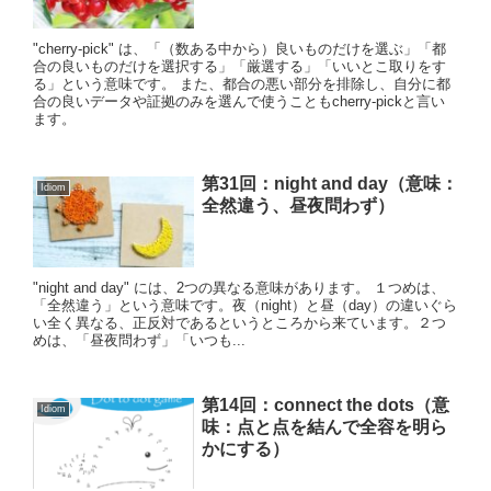
"cherry-pick" は、「（数ある中から）良いものだけを選ぶ」「都
合の良いものだけを選択する」「厳選する」「いいとこ取りをす
る」という意味です。 また、都合の悪い部分を排除し、自分に都
合の良いデータや証拠のみを選んで使うこともcherry-pickと言い
ます。
第31回：night and day（意味：
Idiom
全然違う、昼夜問わず）
"night and day" には、2つの異なる意味があります。 １つめは、
「全然違う」という意味です。夜（night）と昼（day）の違いぐら
い全く異なる、正反対であるというところから来ています。２つ
めは、「昼夜問わず」「いつも...
第14回：connect the dots（意
Idiom
味：点と点を結んで全容を明ら
かにする）