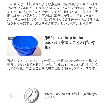
この表現は、上記画像のような点を線で結ぶ遊びから来ています
上記サンプルはとても簡単なものなのでぶっちゃけ線を引かなく
てもどのような絵なのか分かりますが、難しいものになると、実
際に線を引いてみないと何の絵が出来上がるか見当もつきませ
ん。 そこから転じて、「点と点を結んで全体像を作り上げる・全
容を明らかにする・結論を引き出す」という意味があります。
第52回：a drop in the
Idiom
bucket（意味：ごくわずかな
量）
直訳すると「バケツの中の一滴」。一滴はバケツ全体から見ると
非常に少ない量であることから、"a drop in the bucket" は「ごく
わずかな量」であることを表現する際に使われるフレーズです。
第6回： on the dot（意味：[時間が]ち
ょうど）