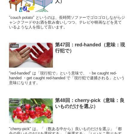
人）
"couch potato" というのは、長時間ソファーでゴロゴロしながらジ
ャンクフードやお酒を飲み食いしつつ、テレビや映画などを見て
いるような人を指して言います。
第47回：red-handed（意味：現
Idiom
行犯で）
"red-handed" は「現行犯で」という意味で、 ・be caught red-
handed ・get caught red-handed で「現行犯で逮捕される」という
意味になります。
第48回：cherry-pick（意味：良
Idiom
いものだけを選ぶ）
"cherry-pick" は、「（数ある中から）良いものだけを選ぶ」「都
合の良いものだけを選択する」「厳選する」「いいとこ取りをす