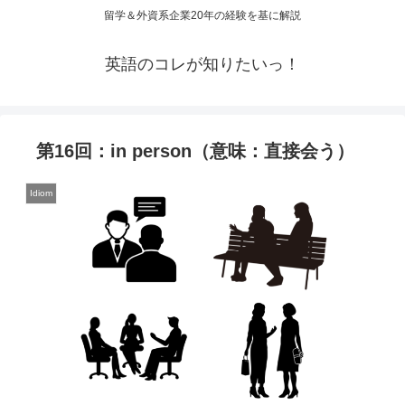
留学＆外資系企業20年の経験を基に解説
英語のコレが知りたいっ！
第16回：in person（意味：直接会う）
Idiom