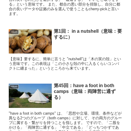
る」という意味です。 また、都合の悪い部分を排除し、自分に都
合の良いデータや証拠のみを選んで使うこともcherry-pickと言い
ます。
第1回： in a nutshell（意味：要
Idiom
するに）
【意味】要するに、簡単に言うと "nutshell"は「木の実の殻」とい
う意味です。この表現は「この小さな殻の中に入るくらいコンパ
クトに纏まった」というところから来ています。
第45回：have a foot in both
Idiom
camps（意味：両陣営に通ず
る）
"have a foot in both camps" は、「思想や立場、環境、条件などが
異なる2つのグループ（both camps）に対して、その両方のグルー
プに属する・繋がりを持つことを指します。 ですので、「二股を
かける」「両陣営に通ずる」「中立である」「どっちつかずであ