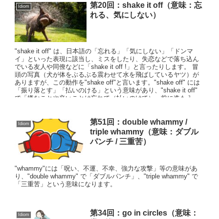
第20回：shake it off（意味：忘
Idiom
れる、気にしない）
"shake it off" は、日本語の「忘れる」「気にしない」「ドンマ
イ」といった表現に該当し、ミスをしたり、失恋などで落ち込ん
でいる友人や同僚などに「shake it off !」と言ったりします。 冒
頭の写真（犬が体をぶるぶる震わせて水を飛ばしているヤツ）が
ありますが、この動作を"shake off"と言います。"shake off" には
「振り落とす」「払いのける」という意味があり、"shake it off"
で「嫌なことや辛いことは忘れて（払いのけて）、前に進もう」
というニュアンスがあります。
第51回：double whammy /
Idiom
triple whammy（意味：ダブル
パンチ / 三重苦）
"whammy"には「呪い、不運、不幸、強力な攻撃」等の意味があ
り、"double whammy" で「ダブルパンチ」、"triple whammy" で
「三重苦」という意味になります。
第34回：go in circles（意味：
Idiom